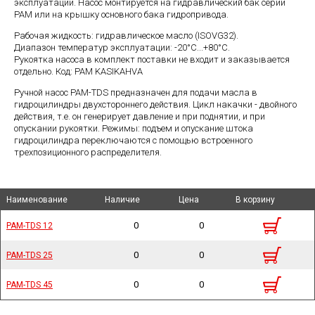
эксплуатации. Насос монтируется на гидравлический бак серии
PAM или на крышку основного бака гидропривода.
Рабочая жидкость: гидравлическое масло (ISOVG32).
Диапазон температур эксплуатации: -20°C...+80°С.
Рукоятка насоса в комплект поставки не входит и заказывается
отдельно. Код: PAM KASIKAHVA
Ручной насос PAM-TDS предназначен для подачи масла в
гидроцилиндры двухстороннего действия. Цикл накачки - двойного
действия, т.е. он генерирует давление и при поднятии, и при
опускании рукоятки. Режимы: подъем и опускание штока
гидроцилиндра переключаются с помощью встроенного
трехпозиционного распределителя.
Наименование
Наименование
Наименование
Наименование
Наличие
Наличие
Цена
Цена
В корзину
В корзину
0
0
PAM-TDS 12
PAM-TDS 12
0
0
PAM-TDS 25
PAM-TDS 25
0
0
PAM-TDS 45
PAM-TDS 45