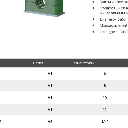
Болты и пласти
Стойкость к сла
минеральным ма
Диапазон рабочи
Максимальный д
Стандарт - DIN 
Серия
Серия
Размер трубы
Размер трубы
A1
6
A1
8
A1
10
A1
12
2
A2
1/4"