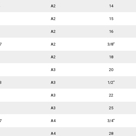
A2
14
A2
15
A2
16
7
A2
3/8"
A2
18
A3
20
3
A3
1/2"
A3
22
A3
25
7
A4
3/4"
A4
28