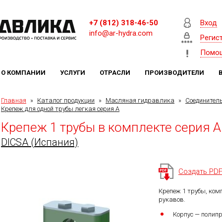
+7 (812) 318-46-50
Вход
info@ar-hydra.com
Регис
Помо
О КОМПАНИИ
УСЛУГИ
ОТРАСЛИ
ПРОИЗВОДИТЕЛИ
Главная
»
Каталог продукции
»
Масляная гидравлика
»
Соединител
Крепеж для одной трубы легкая серия A
Крепеж 1 трубы в комплекте серия A
DICSA (Испания)
Создать PD
Крепеж 1 трубы, ком
рукавов.
Корпус — полипр