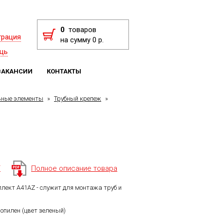
0
товаров
трация
на сумму 0 р.
щь
ВАКАНСИИ
КОНТАКТЫ
ьные элементы
»
Трубный крепеж
»
F
Полное описание товара
плект A41AZ - служит для монтажа труб и
опилен (цвет зеленый)