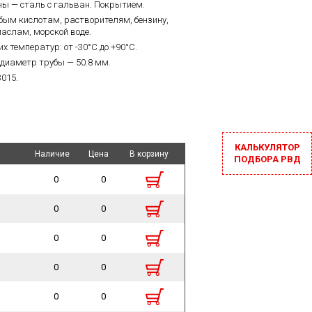
ны — сталь с гальван. Покрытием.
бым кислотам, растворителям, бензину,
слам, морской воде.
х температур: от -30°C до +90°C.
иаметр трубы — 50.8 мм.
3015.
КАЛЬКУЛЯТОР
Наличие
Наличие
Цена
Цена
В корзину
В корзину
ПОДБОРА РВД
0
0
0
0
0
0
0
0
0
0