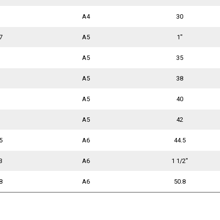
A4
30
7
A5
1"
A5
35
A5
38
A5
40
A5
42
5
A6
44.5
3
A6
1 1/2"
8
A6
50.8