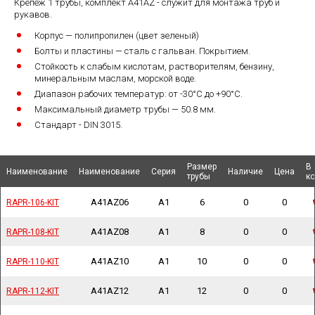
Крепеж 1 трубы, комплект A41AZ - служит для монтажа труб и
рукавов.
Корпус — полипропилен (цвет зеленый)
Болты и пластины — сталь с гальван. Покрытием.
Стойкость к слабым кислотам, растворителям, бензину,
минеральным маслам, морской воде.
Диапазон рабочих температур: от -30°C до +90°C.
Максимальный диаметр трубы — 50.8 мм.
Стандарт - DIN 3015.
Размер
Размер
В
В
Наименование
Наименование
Наименование
Наименование
Наименование
Наименование
Серия
Серия
Наличие
Наличие
Цена
Цена
трубы
трубы
ко
ко
A41AZ06
A1
6
0
0
RAPR-106-KIT
RAPR-106-KIT
A41AZ08
A1
8
0
0
RAPR-108-KIT
RAPR-108-KIT
A41AZ10
A1
10
0
0
RAPR-110-KIT
RAPR-110-KIT
A41AZ12
A1
12
0
0
RAPR-112-KIT
RAPR-112-KIT