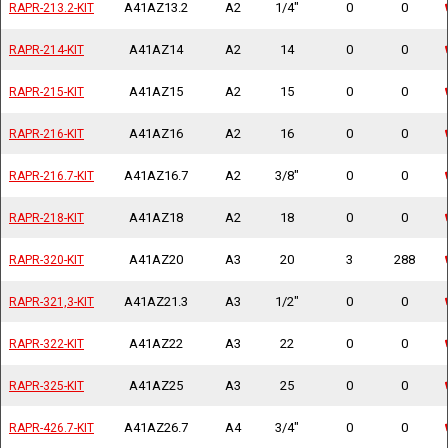
A41AZ13.2
A2
1/4"
0
0
RAPR-213.2-KIT
RAPR-213.2-KIT
A41AZ14
A2
14
0
0
RAPR-214-KIT
RAPR-214-KIT
A41AZ15
A2
15
0
0
RAPR-215-KIT
RAPR-215-KIT
A41AZ16
A2
16
0
0
RAPR-216-KIT
RAPR-216-KIT
A41AZ16.7
A2
3/8"
0
0
RAPR-216.7-KIT
RAPR-216.7-KIT
A41AZ18
A2
18
0
0
RAPR-218-KIT
RAPR-218-KIT
A41AZ20
A3
20
3
288
RAPR-320-KIT
RAPR-320-KIT
A41AZ21.3
A3
1/2"
0
0
RAPR-321,3-KIT
RAPR-321,3-KIT
A41AZ22
A3
22
0
0
RAPR-322-KIT
RAPR-322-KIT
A41AZ25
A3
25
0
0
RAPR-325-KIT
RAPR-325-KIT
A41AZ26.7
A4
3/4"
0
0
RAPR-426.7-KIT
RAPR-426.7-KIT