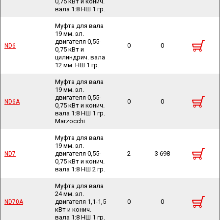
0,75 кВт и конич.
вала 1:8 НШ 1 гр.
Муфта для вала
19 мм. эл.
двигателя 0,55-
0
0
ND6
ND6
0,75 кВт и
цилиндрич. вала
12 мм. НШ 1 гр.
Муфта для вала
19 мм. эл.
двигателя 0,55-
0
0
ND6A
ND6A
0,75 кВт и конич.
вала 1:8 НШ 1 гр.
Marzocchi
Муфта для вала
19 мм. эл.
двигателя 0,55-
2
3 698
ND7
ND7
0,75 кВт и конич.
вала 1:8 НШ 2 гр.
Муфта для вала
24 мм. эл.
двигателя 1,1-1,5
0
0
ND70A
ND70A
кВт и конич.
вала 1:8 НШ 1 гр.