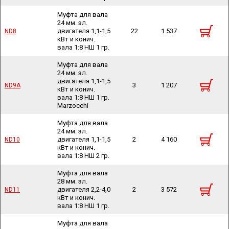
Муфта для вала
24 мм. эл.
двигателя 1,1-1,5
22
1 537
ND8
ND8
кВт и конич.
вала 1:8 НШ 1 гр.
Муфта для вала
24 мм. эл.
двигателя 1,1-1,5
3
1 207
ND9A
ND9A
кВт и конич.
вала 1:8 НШ 1 гр.
Marzocchi
Муфта для вала
24 мм. эл.
двигателя 1,1-1,5
2
4 160
ND10
ND10
кВт и конич.
вала 1:8 НШ 2 гр.
Муфта для вала
28 мм. эл.
двигателя 2,2-4,0
2
3 572
ND11
ND11
кВт и конич.
вала 1:8 НШ 1 гр.
Муфта для вала