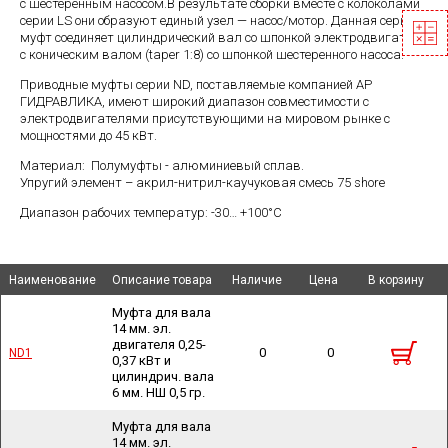
с шестеренным насосом.В результате сборки вместе с колоколами
серии LS они образуют единый узел — насос/мотор. Данная серия
муфт соединяет цилиндрический вал со шпонкой электродвигателя
с коническим валом (taper 1:8) со шпонкой шестеренного насоса.
Приводные муфты серии ND, поставляемые компанией АР
ГИДРАВЛИКА, имеют широкий диапазон совместимости с
электродвигателями присутствующими на мировом рынке с
мощностями до 45 кВт.
Материал: Полумуфты - алюминиевый сплав.
Упругий элемент – акрил-нитрил-каучуковая смесь 75 shore
Диапазон рабочих температур: -30… +100°С
Наименование
Наименование
Наименование
Наименование
Описание товара
Описание товара
Наличие
Наличие
Цена
Цена
В корзину
В корзину
Муфта для вала
14 мм. эл.
двигателя 0,25-
0
0
ND1
ND1
0,37 кВт и
цилиндрич. вала
6 мм. НШ 0,5 гр.
Муфта для вала
14 мм. эл.