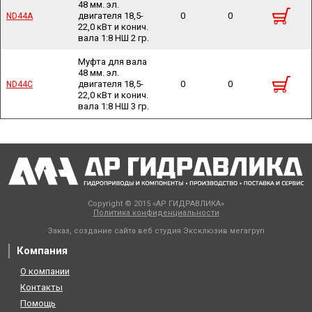
48 мм. эл.
двигателя 18,5-
0
0
ND44A
ND44A
22,0 кВт и конич.
вала 1:8 НШ 2 гр.
Муфта для вала
48 мм. эл.
двигателя 18,5-
0
0
ND44C
ND44C
22,0 кВт и конич.
вала 1:8 НШ 3 гр.
Copyright © 2015 «АР ГИДРАВЛИКА»
Политика конфиденциальности
Заказ, создание сайта веб студия
Эксклюзив мегагруп
Компания
О компании
Контакты
Помощь