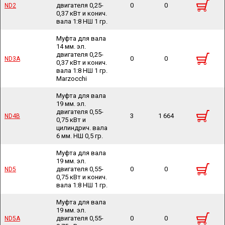
двигателя 0,25-
0
0
ND2
ND2
0,37 кВт и конич.
вала 1:8 НШ 1 гр.
Муфта для вала
14 мм. эл.
двигателя 0,25-
0
0
ND3A
ND3A
0,37 кВт и конич.
вала 1:8 НШ 1 гр.
Marzocchi
Муфта для вала
19 мм. эл.
двигателя 0,55-
3
1 664
ND4B
ND4B
0,75 кВт и
цилиндрич. вала
6 мм. НШ 0,5 гр.
Муфта для вала
19 мм. эл.
двигателя 0,55-
0
0
ND5
ND5
0,75 кВт и конич.
вала 1:8 НШ 1 гр.
Муфта для вала
19 мм. эл.
двигателя 0,55-
0
0
ND5A
ND5A