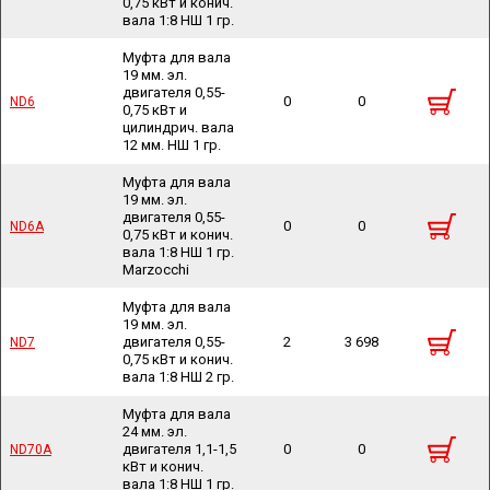
0,75 кВт и конич.
вала 1:8 НШ 1 гр.
Муфта для вала
19 мм. эл.
двигателя 0,55-
0
0
ND6
ND6
0,75 кВт и
цилиндрич. вала
12 мм. НШ 1 гр.
Муфта для вала
19 мм. эл.
двигателя 0,55-
0
0
ND6A
ND6A
0,75 кВт и конич.
вала 1:8 НШ 1 гр.
Marzocchi
Муфта для вала
19 мм. эл.
двигателя 0,55-
2
3 698
ND7
ND7
0,75 кВт и конич.
вала 1:8 НШ 2 гр.
Муфта для вала
24 мм. эл.
двигателя 1,1-1,5
0
0
ND70A
ND70A
кВт и конич.
вала 1:8 НШ 1 гр.