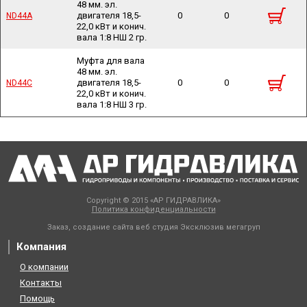
48 мм. эл.
двигателя 18,5-
0
0
ND44A
ND44A
22,0 кВт и конич.
вала 1:8 НШ 2 гр.
Муфта для вала
48 мм. эл.
двигателя 18,5-
0
0
ND44C
ND44C
22,0 кВт и конич.
вала 1:8 НШ 3 гр.
Copyright © 2015 «АР ГИДРАВЛИКА»
Политика конфиденциальности
Заказ, создание сайта веб студия
Эксклюзив мегагруп
Компания
О компании
Контакты
Помощь