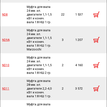
Муфта для вала
24 мм. эл.
двигателя 1,1-1,5
22
1 537
ND8
ND8
кВт и конич.
вала 1:8 НШ 1 гр.
Муфта для вала
24 мм. эл.
двигателя 1,1-1,5
3
1 207
ND9A
ND9A
кВт и конич.
вала 1:8 НШ 1 гр.
Marzocchi
Муфта для вала
24 мм. эл.
двигателя 1,1-1,5
2
4 160
ND10
ND10
кВт и конич.
вала 1:8 НШ 2 гр.
Муфта для вала
28 мм. эл.
двигателя 2,2-4,0
2
3 572
ND11
ND11
кВт и конич.
вала 1:8 НШ 1 гр.
Муфта для вала