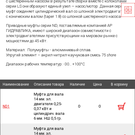
с шестеренным насосом.В результате сборки вместе с колоколами
серии LS они образуют единый узел — насос/мотор. Данная серия
муфт соединяет цилиндрический вал со шпонкой электродвигателя
с коническим валом (taper 1:8) со шпонкой шестеренного насоса.
Приводные муфты серии ND, поставляемые компанией АР
ГИДРАВЛИКА, имеют широкий диапазон совместимости с
электродвигателями присутствующими на мировом рынке с
мощностями до 45 кВт.
Материал: Полумуфты - алюминиевый сплав.
Упругий элемент – акрил-нитрил-каучуковая смесь 75 shore
Диапазон рабочих температур: -30… +100°С
Наименование
Наименование
Наименование
Наименование
Описание товара
Описание товара
Наличие
Наличие
Цена
Цена
В корзину
В корзину
Муфта для вала
14 мм. эл.
двигателя 0,25-
0
0
ND1
ND1
0,37 кВт и
цилиндрич. вала
6 мм. НШ 0,5 гр.
Муфта для вала
14 мм. эл.