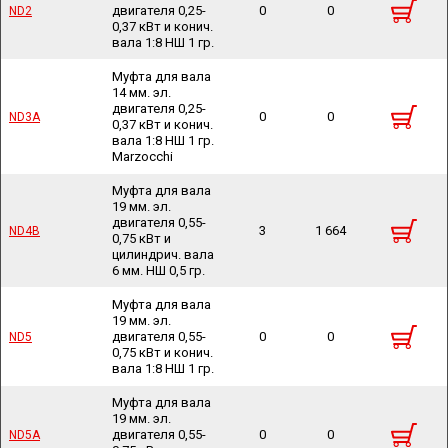
двигателя 0,25-
0
0
ND2
ND2
0,37 кВт и конич.
вала 1:8 НШ 1 гр.
Муфта для вала
14 мм. эл.
двигателя 0,25-
0
0
ND3A
ND3A
0,37 кВт и конич.
вала 1:8 НШ 1 гр.
Marzocchi
Муфта для вала
19 мм. эл.
двигателя 0,55-
3
1 664
ND4B
ND4B
0,75 кВт и
цилиндрич. вала
6 мм. НШ 0,5 гр.
Муфта для вала
19 мм. эл.
двигателя 0,55-
0
0
ND5
ND5
0,75 кВт и конич.
вала 1:8 НШ 1 гр.
Муфта для вала
19 мм. эл.
двигателя 0,55-
0
0
ND5A
ND5A