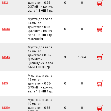
двигателя 0,25-
0
0
ND2
ND2
0,37 кВт и конич.
вала 1:8 НШ 1 гр.
Муфта для вала
14 мм. эл.
двигателя 0,25-
0
0
ND3A
ND3A
0,37 кВт и конич.
вала 1:8 НШ 1 гр.
Marzocchi
Муфта для вала
19 мм. эл.
двигателя 0,55-
3
1 664
ND4B
ND4B
0,75 кВт и
цилиндрич. вала
6 мм. НШ 0,5 гр.
Муфта для вала
19 мм. эл.
двигателя 0,55-
0
0
ND5
ND5
0,75 кВт и конич.
вала 1:8 НШ 1 гр.
Муфта для вала
19 мм. эл.
двигателя 0,55-
0
0
ND5A
ND5A