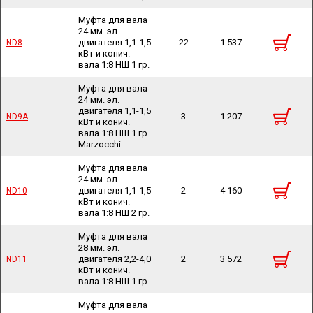
Муфта для вала
24 мм. эл.
двигателя 1,1-1,5
22
1 537
ND8
ND8
кВт и конич.
вала 1:8 НШ 1 гр.
Муфта для вала
24 мм. эл.
двигателя 1,1-1,5
3
1 207
ND9A
ND9A
кВт и конич.
вала 1:8 НШ 1 гр.
Marzocchi
Муфта для вала
24 мм. эл.
двигателя 1,1-1,5
2
4 160
ND10
ND10
кВт и конич.
вала 1:8 НШ 2 гр.
Муфта для вала
28 мм. эл.
двигателя 2,2-4,0
2
3 572
ND11
ND11
кВт и конич.
вала 1:8 НШ 1 гр.
Муфта для вала