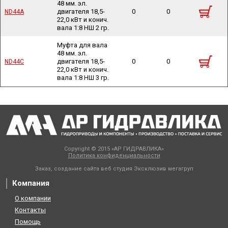
48 мм. эл.
двигателя 18,5-
0
0
ND44A
ND44A
22,0 кВт и конич.
вала 1:8 НШ 2 гр.
Муфта для вала
48 мм. эл.
двигателя 18,5-
0
0
ND44C
ND44C
22,0 кВт и конич.
вала 1:8 НШ 3 гр.
Copyright © 2015 «АР ГИДРАВЛИКА»
Политика конфиденциальности
Заказ, создание сайта веб студия
Эксклюзив мегагруп
Компания
О компании
Контакты
Помощь