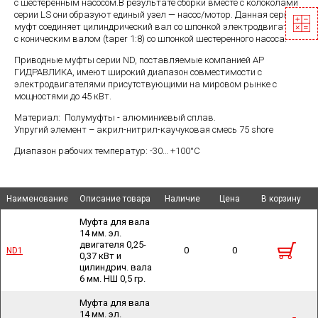
с шестеренным насосом.В результате сборки вместе с колоколами
серии LS они образуют единый узел — насос/мотор. Данная серия
муфт соединяет цилиндрический вал со шпонкой электродвигателя
с коническим валом (taper 1:8) со шпонкой шестеренного насоса.
Приводные муфты серии ND, поставляемые компанией АР
ГИДРАВЛИКА, имеют широкий диапазон совместимости с
электродвигателями присутствующими на мировом рынке с
мощностями до 45 кВт.
Материал: Полумуфты - алюминиевый сплав.
Упругий элемент – акрил-нитрил-каучуковая смесь 75 shore
Диапазон рабочих температур: -30… +100°С
Наименование
Наименование
Наименование
Наименование
Описание товара
Описание товара
Наличие
Наличие
Цена
Цена
В корзину
В корзину
Муфта для вала
14 мм. эл.
двигателя 0,25-
0
0
ND1
ND1
0,37 кВт и
цилиндрич. вала
6 мм. НШ 0,5 гр.
Муфта для вала
14 мм. эл.