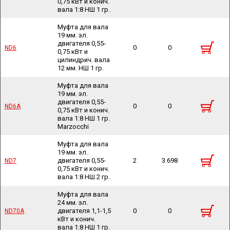
0,75 кВт и конич.
вала 1:8 НШ 1 гр.
Муфта для вала
19 мм. эл.
двигателя 0,55-
0
0
ND6
ND6
0,75 кВт и
цилиндрич. вала
12 мм. НШ 1 гр.
Муфта для вала
19 мм. эл.
двигателя 0,55-
0
0
ND6A
ND6A
0,75 кВт и конич.
вала 1:8 НШ 1 гр.
Marzocchi
Муфта для вала
19 мм. эл.
двигателя 0,55-
2
3 698
ND7
ND7
0,75 кВт и конич.
вала 1:8 НШ 2 гр.
Муфта для вала
24 мм. эл.
двигателя 1,1-1,5
0
0
ND70A
ND70A
кВт и конич.
вала 1:8 НШ 1 гр.