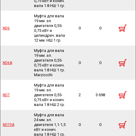
0,75 кВт и конич.
вала 1:8 НШ 1 гр.
Муфта для вала
19 мм. эл.
двигателя 0,55-
0
0
ND6
ND6
0,75 кВт и
цилиндрич. вала
12 мм. НШ 1 гр.
Муфта для вала
19 мм. эл.
двигателя 0,55-
0
0
ND6A
ND6A
0,75 кВт и конич.
вала 1:8 НШ 1 гр.
Marzocchi
Муфта для вала
19 мм. эл.
двигателя 0,55-
2
3 698
ND7
ND7
0,75 кВт и конич.
вала 1:8 НШ 2 гр.
Муфта для вала
24 мм. эл.
двигателя 1,1-1,5
0
0
ND70A
ND70A
кВт и конич.
вала 1:8 НШ 1 гр.