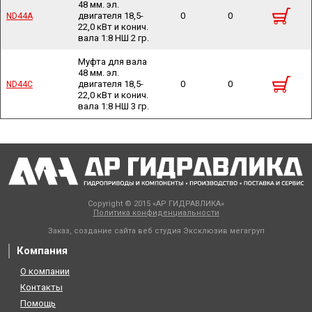
48 мм. эл.
двигателя 18,5-
0
0
ND44A
ND44A
22,0 кВт и конич.
вала 1:8 НШ 2 гр.
Муфта для вала
48 мм. эл.
двигателя 18,5-
0
0
ND44C
ND44C
22,0 кВт и конич.
вала 1:8 НШ 3 гр.
Copyright © 2015 «АР ГИДРАВЛИКА»
Политика конфиденциальности
Заказ, создание сайта веб студия
Эксклюзив мегагруп
Компания
О компании
Контакты
Помощь