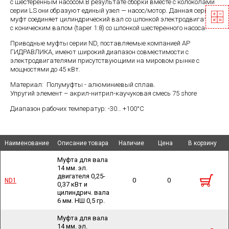
с шестеренным насосом.В результате сборки вместе с колоколами
серии LS они образуют единый узел — насос/мотор. Данная серия
муфт соединяет цилиндрический вал со шпонкой электродвигателя
с коническим валом (taper 1:8) со шпонкой шестеренного насоса.
Приводные муфты серии ND, поставляемые компанией АР
ГИДРАВЛИКА, имеют широкий диапазон совместимости с
электродвигателями присутствующими на мировом рынке с
мощностями до 45 кВт.
Материал: Полумуфты - алюминиевый сплав.
Упругий элемент – акрил-нитрил-каучуковая смесь 75 shore
Диапазон рабочих температур: -30… +100°С
Наименование
Наименование
Наименование
Наименование
Описание товара
Описание товара
Наличие
Наличие
Цена
Цена
В корзину
В корзину
Муфта для вала
14 мм. эл.
двигателя 0,25-
0
0
ND1
ND1
0,37 кВт и
цилиндрич. вала
6 мм. НШ 0,5 гр.
Муфта для вала
14 мм. эл.