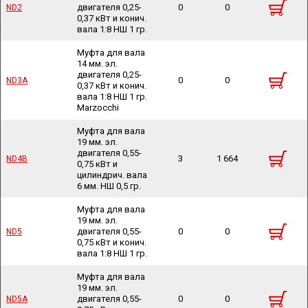
двигателя 0,25-
0
0
ND2
ND2
0,37 кВт и конич.
вала 1:8 НШ 1 гр.
Муфта для вала
14 мм. эл.
двигателя 0,25-
0
0
ND3A
ND3A
0,37 кВт и конич.
вала 1:8 НШ 1 гр.
Marzocchi
Муфта для вала
19 мм. эл.
двигателя 0,55-
3
1 664
ND4B
ND4B
0,75 кВт и
цилиндрич. вала
6 мм. НШ 0,5 гр.
Муфта для вала
19 мм. эл.
двигателя 0,55-
0
0
ND5
ND5
0,75 кВт и конич.
вала 1:8 НШ 1 гр.
Муфта для вала
19 мм. эл.
двигателя 0,55-
0
0
ND5A
ND5A