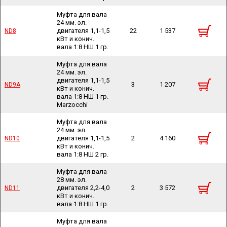
Муфта для вала
24 мм. эл.
двигателя 1,1-1,5
22
1 537
ND8
ND8
кВт и конич.
вала 1:8 НШ 1 гр.
Муфта для вала
24 мм. эл.
двигателя 1,1-1,5
3
1 207
ND9A
ND9A
кВт и конич.
вала 1:8 НШ 1 гр.
Marzocchi
Муфта для вала
24 мм. эл.
двигателя 1,1-1,5
2
4 160
ND10
ND10
кВт и конич.
вала 1:8 НШ 2 гр.
Муфта для вала
28 мм. эл.
двигателя 2,2-4,0
2
3 572
ND11
ND11
кВт и конич.
вала 1:8 НШ 1 гр.
Муфта для вала