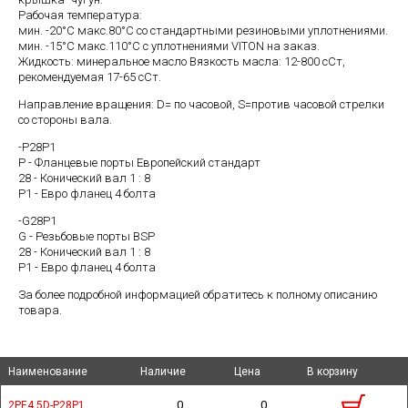
Рабочая температура:
мин. -20°C макс.80°C со стандартными резиновыми уплотнениями.
мин. -15°C макс.110°C с уплотнениями VITON на заказ.
Жидкость: минеральное масло Вязкость масла: 12-800 cСт,
рекомендуемая 17-65 cСт.
Направление вращения: D= по часовой, S=против часовой стрелки
со стороны вала.
-P28P1
P - Фланцевые порты Европейский стандарт
28 - Конический вал 1 : 8
P1 - Евро фланец 4 болта
-G28P1
G - Резьбовые порты BSP
28 - Конический вал 1 : 8
P1 - Евро фланец 4 болта
За более подробной информацией обратитесь к полному описанию
товара.
Наименование
Наименование
Наименование
Наименование
Наличие
Наличие
Цена
Цена
В корзину
В корзину
0
0
2PE4,5D-P28P1
2PE4,5D-P28P1