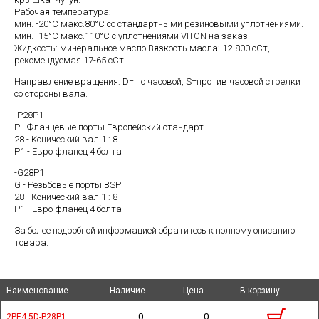
Рабочая температура:
мин. -20°C макс.80°C со стандартными резиновыми уплотнениями.
мин. -15°C макс.110°C с уплотнениями VITON на заказ.
Жидкость: минеральное масло Вязкость масла: 12-800 cСт,
рекомендуемая 17-65 cСт.
Направление вращения: D= по часовой, S=против часовой стрелки
со стороны вала.
-P28P1
P - Фланцевые порты Европейский стандарт
28 - Конический вал 1 : 8
P1 - Евро фланец 4 болта
-G28P1
G - Резьбовые порты BSP
28 - Конический вал 1 : 8
P1 - Евро фланец 4 болта
За более подробной информацией обратитесь к полному описанию
товара.
Наименование
Наименование
Наименование
Наименование
Наличие
Наличие
Цена
Цена
В корзину
В корзину
0
0
2PE4,5D-P28P1
2PE4,5D-P28P1