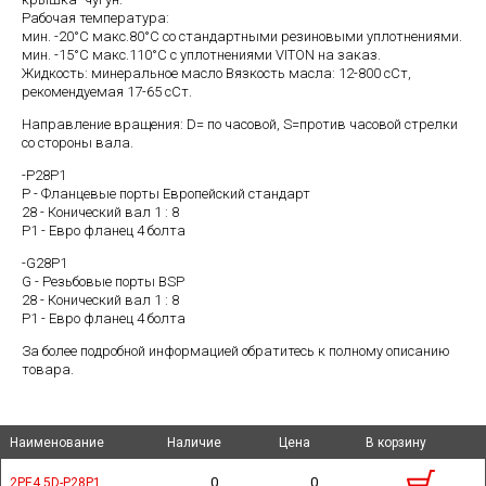
Рабочая температура:
мин. -20°C макс.80°C со стандартными резиновыми уплотнениями.
мин. -15°C макс.110°C с уплотнениями VITON на заказ.
Жидкость: минеральное масло Вязкость масла: 12-800 cСт,
рекомендуемая 17-65 cСт.
Направление вращения: D= по часовой, S=против часовой стрелки
со стороны вала.
-P28P1
P - Фланцевые порты Европейский стандарт
28 - Конический вал 1 : 8
P1 - Евро фланец 4 болта
-G28P1
G - Резьбовые порты BSP
28 - Конический вал 1 : 8
P1 - Евро фланец 4 болта
За более подробной информацией обратитесь к полному описанию
товара.
Наименование
Наименование
Наименование
Наименование
Наличие
Наличие
Цена
Цена
В корзину
В корзину
0
0
2PE4,5D-P28P1
2PE4,5D-P28P1