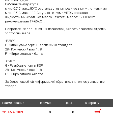
Рабочая температура:
мин. -20°C макс.80°C со стандартными резиновыми уплотнениями.
мин. -15°C макс.110°C с уплотнениями VITON на заказ.
Жидкость: минеральное масло Вязкость масла: 12-800 cСт,
рекомендуемая 17-65 cСт.
Направление вращения: D= по часовой, S=против часовой стрелки
со стороны вала.
-P28P1
P - Фланцевые порты Европейский стандарт
28 - Конический вал 1 : 8
P1 - Евро фланец 4 болта
-G28P1
G - Резьбовые порты BSP
28 - Конический вал 1 : 8
P1 - Евро фланец 4 болта
За более подробной информацией обратитесь к полному описанию
товара.
Наименование
Наименование
Наименование
Наименование
Наличие
Наличие
Цена
Цена
В корзину
В корзину
0
0
2PE4,5D-P28P1
2PE4,5D-P28P1