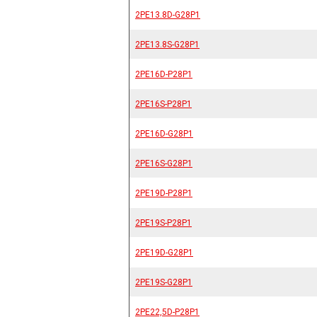
2PE13.8D-G28P1
2PE13.8D-G28P1
2PE13.8S-G28P1
2PE13.8S-G28P1
2PE16D-P28P1
2PE16D-P28P1
2PE16S-P28P1
2PE16S-P28P1
2PE16D-G28P1
2PE16D-G28P1
2PE16S-G28P1
2PE16S-G28P1
2PE19D-P28P1
2PE19D-P28P1
2PE19S-P28P1
2PE19S-P28P1
2PE19D-G28P1
2PE19D-G28P1
2PE19S-G28P1
2PE19S-G28P1
2PE22,5D-P28P1
2PE22,5D-P28P1