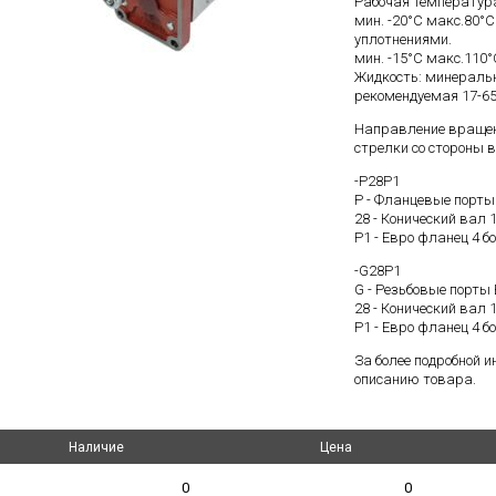
Рабочая температур
мин. -20°C макс.80°
уплотнениями.
мин. -15°C макс.110°
Жидкость: минеральн
рекомендуемая 17-65
Направление вращени
стрелки со стороны 
-P28P1
P - Фланцевые порты
28 - Конический вал 1 
P1 - Евро фланец 4 б
-G28P1
G - Резьбовые порты
28 - Конический вал 1 
P1 - Евро фланец 4 б
За более подробной 
описанию товара.
Наличие
Наличие
Цена
Цена
0
0