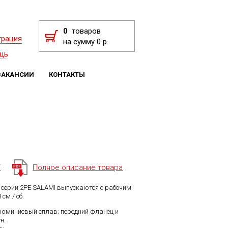
0
товаров
трация
на сумму 0 р.
щь
ВАКАНСИИ
КОНТАКТЫ
F
Полное описание товара
 серии 2PE SALAMI выпускаются с рабочим
 см / об.
люминиевый сплав; передний фланец и
н.