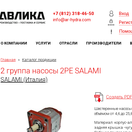
+7 (812) 318-46-50
Вход
info@ar-hydra.com
Регис
Помо
О КОМПАНИИ
УСЛУГИ
ОТРАСЛИ
ПРОИЗВОДИТЕЛИ
Главная
»
Каталог продукции
2 группа насосы 2PE SALAMI
SALAMI (Италия)
Создать PD
Шестеренные насосы
объёмом от 4,6 до 25,8
Материал: корпус-а
задняя крышка -чугу