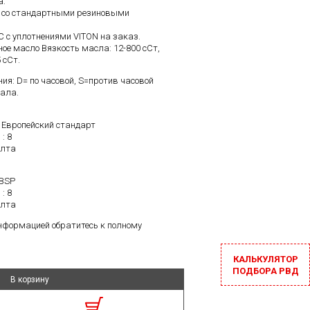
а:
C со стандартными резиновыми
C с уплотнениями VITON на заказ.
ое масло Вязкость масла: 12-800 cСт,
 cСт.
я: D= по часовой, S=против часовой
вала.
 Европейский стандарт
: 8
олта
 BSP
: 8
олта
информацией обратитесь к полному
КАЛЬКУЛЯТОР
ПОДБОРА РВД
В корзину
В корзину